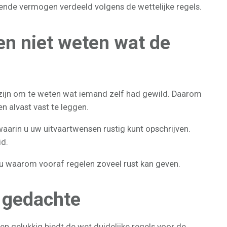
erende vermogen verdeeld volgens de wettelijke regels.
n niet weten wat de
g zijn om te weten wat iemand zelf had gewild. Daarom
 alvast vast te leggen.
 waarin u uw uitvaartwensen rustig kunt opschrijven.
id.
 u waarom vooraf regelen zoveel rust kan geven.
e gedachte
en gelukkig biedt de wet duidelijke regels voor de