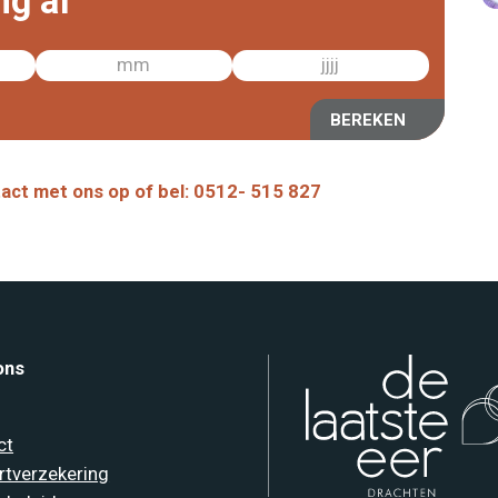
ng af
BEREKEN
tact met ons op of bel: 0512- 515 827
ons
ct
rtverzekering